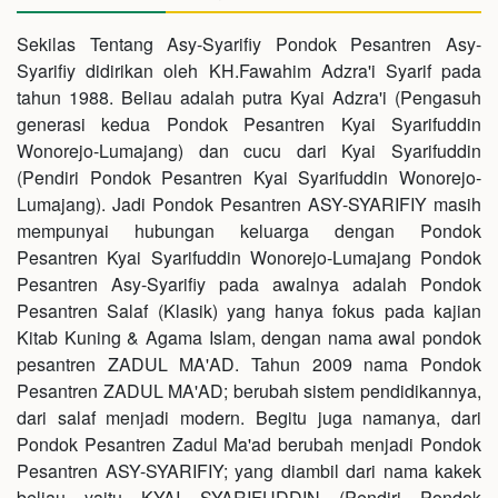
Sekilas Tentang Asy-Syarifiy Pondok Pesantren Asy-
Syarifiy didirikan oleh KH.Fawahim Adzra'i Syarif pada
tahun 1988. Beliau adalah putra Kyai Adzra'i (Pengasuh
generasi kedua Pondok Pesantren Kyai Syarifuddin
Wonorejo-Lumajang) dan cucu dari Kyai Syarifuddin
(Pendiri Pondok Pesantren Kyai Syarifuddin Wonorejo-
Lumajang). Jadi Pondok Pesantren ASY-SYARIFIY masih
mempunyai hubungan keluarga dengan Pondok
Pesantren Kyai Syarifuddin Wonorejo-Lumajang Pondok
Pesantren Asy-Syarifiy pada awalnya adalah Pondok
Pesantren Salaf (Klasik) yang hanya fokus pada kajian
Kitab Kuning & Agama Islam, dengan nama awal pondok
pesantren ZADUL MA'AD. Tahun 2009 nama Pondok
Pesantren ZADUL MA'AD; berubah sistem pendidikannya,
dari salaf menjadi modern. Begitu juga namanya, dari
Pondok Pesantren Zadul Ma'ad berubah menjadi Pondok
Pesantren ASY-SYARIFIY; yang diambil dari nama kakek
beliau yaitu KYAI SYARIFUDDIN (Pendiri Pondok